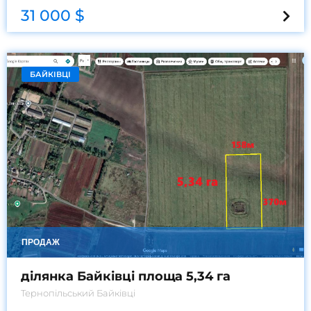
31 000 $
БАЙКІВЦІ
ПРОДАЖ
ділянка Байківці площа 5,34 га
Тернопільський
Байківці