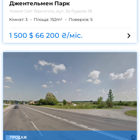
Джентельмен Парк
Новий Світ
Тернопіль, вул. За Рудкою 18
Кімнат:
3
Площа:
152
m²
Поверхів:
5
1 500 $
66 200 ₴/міс.
ПРОДАЖ