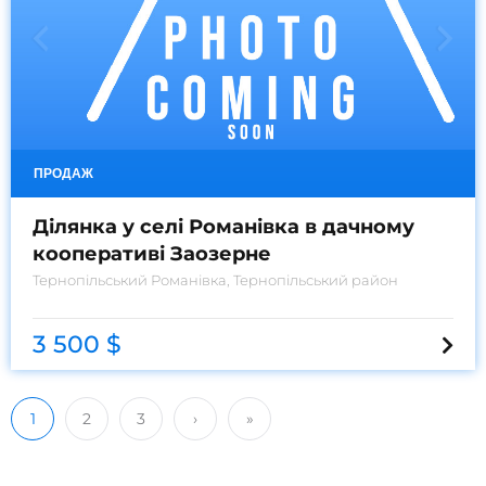
ПРОДАЖ
Ділянка у селі Романівка в дачному
кооперативі Заозерне
Тернопільський
Романівка, Тернопільський район
3 500 $
1
2
3
›
»