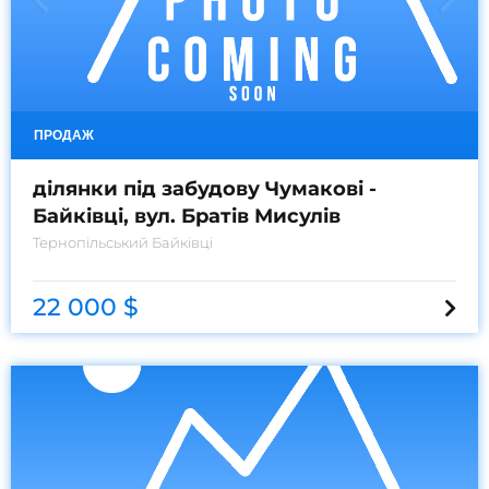
ПРОДАЖ
ділянки під забудову Чумакові -
Байківці, вул. Братів Мисулів
Тернопільський
Байківці
22 000 $