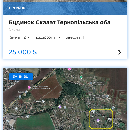
ПРОДАЖ
Бцдинок Скалат Тернопільська обл
Скалат
Кімнат:
2
Площа:
55
m²
Поверхів:
1
25 000 $
БАЙКІВЦІ