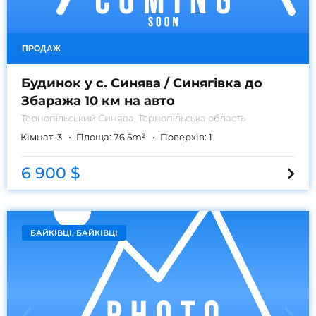
ПРОДАЖ
Будинок у с. Синява / Синягівка до
Збаража 10 км на авто
Тернопільський
Синява, Тернопільська область
Кімнат:
3
Площа:
76.5
m²
Поверхів:
1
6 900 $
БАЙКІВЦІ, БАЙКІВЦІ