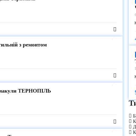
тильній з ремонтом
 Смакули ТЕРНОПІЛЬ
Т
Б
К
Д
К