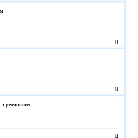
ом
 з ремонтом