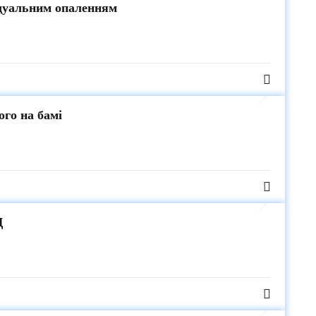
ідуальним опаленням
ого на бамі
Д