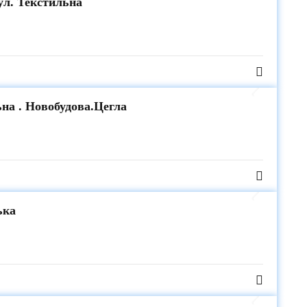
вул. Текстильна
ьна . Новобудова.Цегла
ька