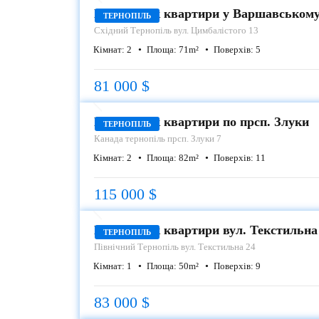
Продаж 2-к квартири у Варшавському
ТЕРНОПІЛЬ
Східний
Тернопіль вул. Цимбалістого 13
Кімнат:
2
Площа:
71
m²
Поверхів:
5
81 000 $
ПРОДАЖ
Продаж 2-к квартири по прсп. Злуки
ТЕРНОПІЛЬ
Канада
тернопіль прсп. Злуки 7
Кімнат:
2
Площа:
82
m²
Поверхів:
11
115 000 $
ПРОДАЖ
Продаж 1-к квартири вул. Текстильна
ТЕРНОПІЛЬ
Північний
Тернопіль вул. Текстильна 24
Кімнат:
1
Площа:
50
m²
Поверхів:
9
83 000 $
ПРОДАЖ