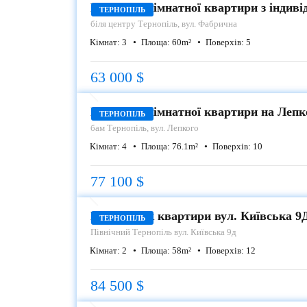
Продаж 3 кімнатної квартири з індив
ТЕРНОПІЛЬ
біля центру
Тернопіль, вул. Фабрична
Кімнат:
3
Площа:
60
m²
Поверхів:
5
63 000 $
ПРОДАЖ
Продаж 4 кімнатної квартири на Лепк
ТЕРНОПІЛЬ
бам
Тернопіль, вул. Лепкого
Кімнат:
4
Площа:
76.1
m²
Поверхів:
10
77 100 $
ПРОДАЖ
Продаж 2-к квартири вул. Київська 9
ТЕРНОПІЛЬ
Північний
Тернопіль вул. Київська 9д
Кімнат:
2
Площа:
58
m²
Поверхів:
12
84 500 $
ПРОДАЖ