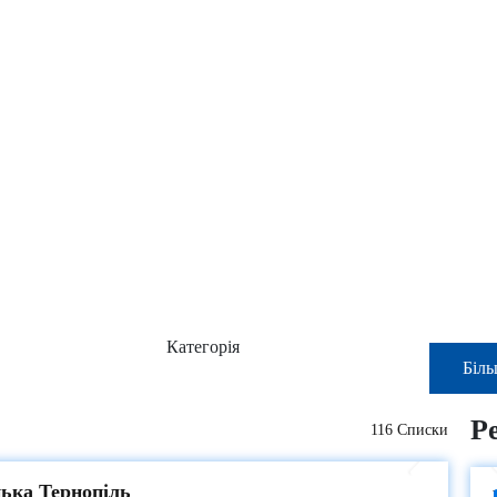
Категорія
Біл
Р
116 Списки
цька Тернопіль