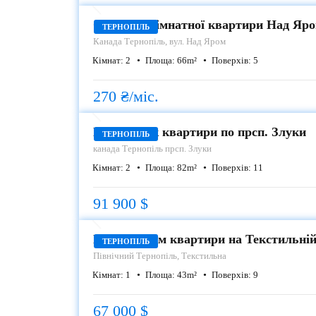
Оренда 2 кімнатної квартири Над Яр
ТЕРНОПІЛЬ
Канада
Тернопіль, вул. Над Яром
Кімнат:
2
Площа:
66
m²
Поверхів:
5
270 ₴/міс.
ПРОДАЖ
Продаж 2-к квартири по прсп. Злуки
ТЕРНОПІЛЬ
канада
Тернопіль прсп. Злуки
Кімнат:
2
Площа:
82
m²
Поверхів:
11
91 900 $
ПРОДАЖ
Продаж 2 км квартири на Текстильній
ТЕРНОПІЛЬ
Північний
Тернопіль, Текстильна
Кімнат:
1
Площа:
43
m²
Поверхів:
9
67 000 $