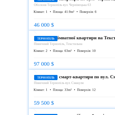
Оболоня
Тернопіль вул. Чернівецька 63
Кімнат:
1
Площа:
41.9
m²
Поверхів:
6
46 000 $
ПРОДАЖ
Продаж 2 кімнатної квартири на Текс
ТЕРНОПІЛЬ
Північний
Тернопіль, Текстильна
Кімнат:
2
Площа:
63
m²
Поверхів:
10
97 000 $
ПРОДАЖ
Продаж 1-к смарт-квартири по вул.
ТЕРНОПІЛЬ
Північний
Тернопіль вул. Смакули
Кімнат:
1
Площа:
33
m²
Поверхів:
12
59 500 $
ПРОДАЖ