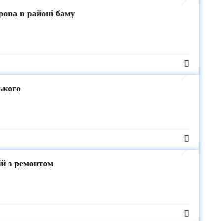
рова в районі баму
ького
ій з ремонтом