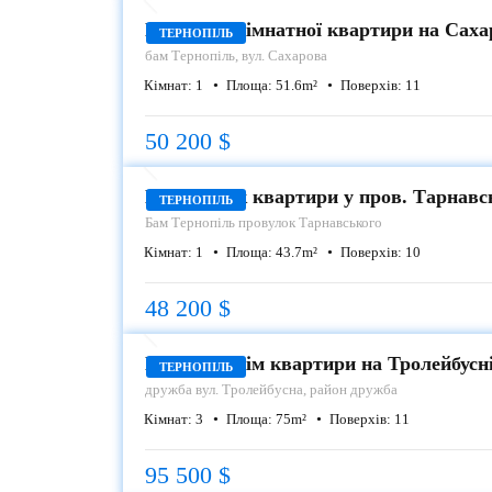
Продаж 1 кімнатної квартири на Саха
ТЕРНОПІЛЬ
бам
Тернопіль, вул. Сахарова
Кімнат:
1
Площа:
51.6
m²
Поверхів:
11
50 200 $
ПРОДАЖ
Продаж 1-к квартири у пров. Тарнавс
ТЕРНОПІЛЬ
Бам
Тернопіль провулок Тарнавського
Кімнат:
1
Площа:
43.7
m²
Поверхів:
10
48 200 $
ПРОДАЖ
Продаж 3 кім квартири на Тролейбусн
ТЕРНОПІЛЬ
дружба
вул. Тролейбусна, район дружба
Кімнат:
3
Площа:
75
m²
Поверхів:
11
95 500 $
ОРЕНДА