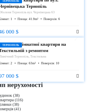
Продаж 1-к квартири по вул.
ТЕРНОПІЛЬ
Чернівецька Тернопіль
Оболоня
Тернопіль вул. Чернівецька 63
Кімнат:
1
Площа:
41.9
m²
Поверхів:
6
46 000 $
ПРОДАЖ
Продаж 2 кімнатної квартири на
ТЕРНОПІЛЬ
Текстильній з ремонтом
Північний
Тернопіль, Текстильна
Кімнат:
2
Площа:
63
m²
Поверхів:
10
97 000 $
ип нерухомості
удинок
(38)
вартира
(116)
ілянки
(38)
омерція
(41)