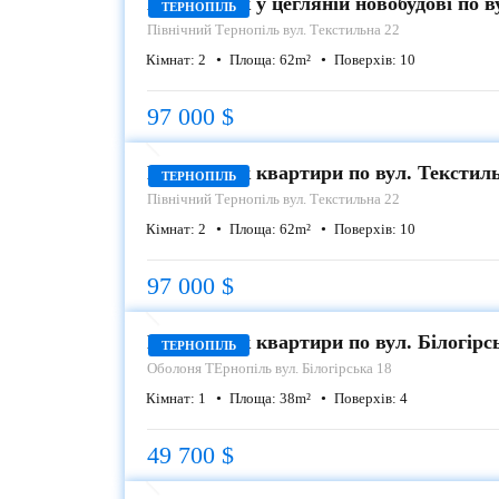
Продаж 2-к у цегляній новобудові по 
ТЕРНОПІЛЬ
Північний
Тернопіль вул. Текстильна 22
Кімнат:
2
Площа:
62
m²
Поверхів:
10
97 000 $
ПРОДАЖ
Продаж 2-к квартири по вул. Текстил
ТЕРНОПІЛЬ
Північний
Тернопіль вул. Текстильна 22
Кімнат:
2
Площа:
62
m²
Поверхів:
10
97 000 $
ПРОДАЖ
Продаж 1-к квартири по вул. Білогірс
ТЕРНОПІЛЬ
Оболоня
ТЕрнопіль вул. Білогірська 18
Кімнат:
1
Площа:
38
m²
Поверхів:
4
49 700 $
ПРОДАЖ