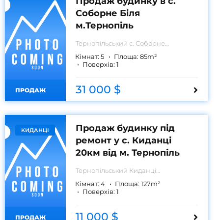
Продаж будинку в с.
Соборне Біля
м.Тернопіль
Тернопільський
с. Соборне
Тернопільський район
Кімнат:
5
Площа:
85
m²
Поверхів:
1
31 000 $
ПРОДАЖ
Продаж будинку під
КИДАНЦІ
ремонт у с. Киданці
20км від м. Тернопіль
Тернопільський
Киданці
Тернопільський район
Кімнат:
4
Площа:
127
m²
Поверхів:
1
11 000 $
ПРОДАЖ