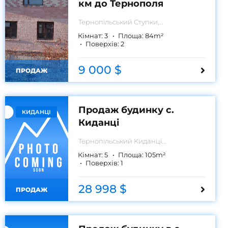
км до Тернополя
Тернопільський
Ступки,
Тернпільська область
Кімнат:
3
Площа:
84
m²
Поверхів:
2
9 000 $
ПРОДАЖ
Продаж будинку с.
КИДАНЦІ
Киданці
Тернопільський
Киданці
Тернопільський район
Кімнат:
5
Площа:
105
m²
Поверхів:
1
28 998 $
ПРОДАЖ