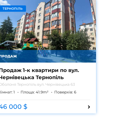
ТЕРНОПІЛЬ
ПРОДАЖ
Продаж 1-к квартири по вул.
Чернівецька Тернопіль
Оболоня
Тернопіль вул. Чернівецька 63
Кімнат:
1
Площа:
41.9
m²
Поверхів:
6
46 000 $