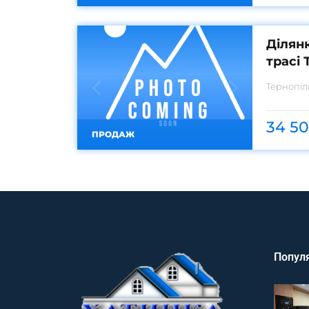
Ділянк
трасі 
Тернопі
34 50
ПРОДАЖ
Популя