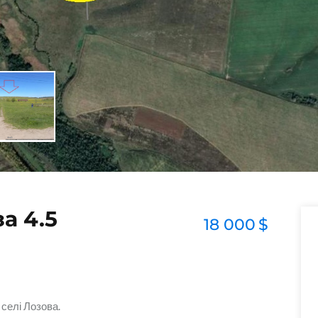
за 4.5
18 000
$
селі Лозова.