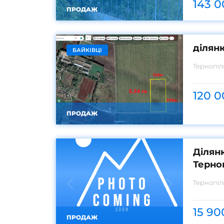
143 0
ПРОДАЖ
ділянк
БАЙКІВЦІ
Тернопі
120 0
ПРОДАЖ
Ділянк
Терно
Тернопі
15 90
ПРОДАЖ