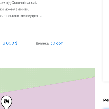
ож під Сонячні панелі.
ки можна змінити.
селянського господарства
:
18 000
$
Ділянка:
30
сот
Ре