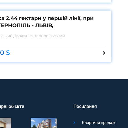
а 2.44 гектари у першій лінії, при
ТЕРНОПІЛЬ - ЛЬВІВ,
льський
Довжанка, тернопільський
0 $
рні об'єкти
Посилання
Квартири продаж