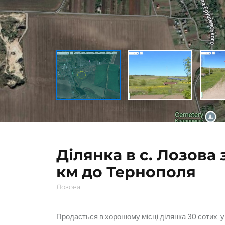
Ділянка в с. Лозова 
км до Тернополя
Лозова
Продається в хорошому місці ділянка 30 сотих у 