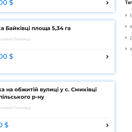
00 $
Ти
а Байківці площа 5,34 га
льський
Байківці
00 $
а на обжитій вулиці у с. Смиківці
пільського р-ну
льський
Смиківці
0 $