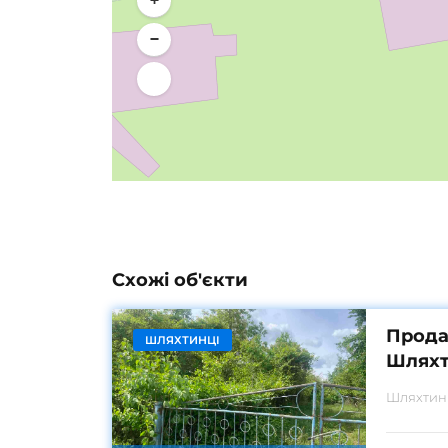
+
−
Схожі об'єкти
Прода
ШЛЯХТИНЦІ
Шляхт
Шляхтин