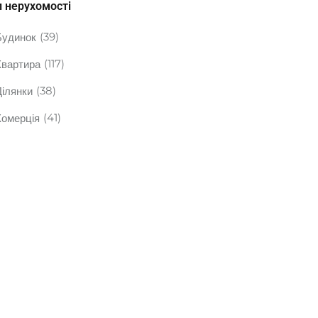
п нерухомості
(39)
Будинок
(117)
Квартира
(38)
Ділянки
(41)
Комерція