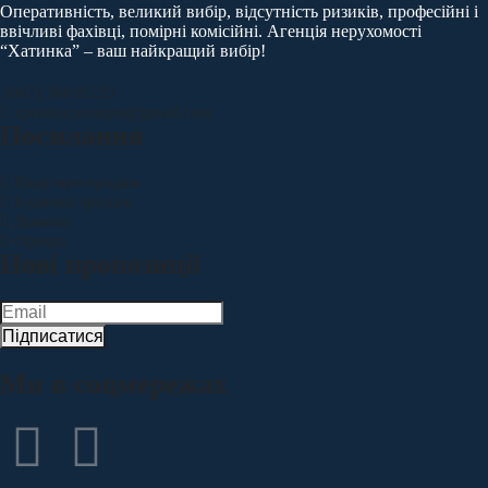
Оперативність, великий вибір, відсутність ризиків, професійні і
ввічливі фахівці, помірні комісійні. Агенція нерухомості
“Хатинка” – ваш найкращий вибір!
(067) 368 05 23
xatynka.ternopil@gmail.com
Посилання
Квартири продаж
Будинки продаж
Ділянки
Оренда
Нові пропозиції
Підписатися
Ми в соцмережах