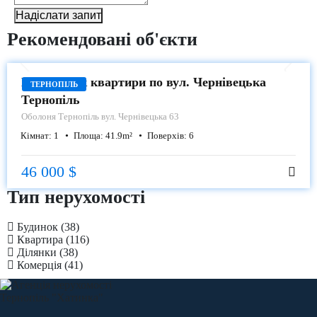
Надіслати запит
Рекомендовані об'єкти
ПРОДАЖ
Продаж 1-к квартири по вул. Чернівецька
ТЕРНОПІЛЬ
Тернопіль
Оболоня
Тернопіль вул. Чернівецька 63
Кімнат:
1
Площа:
41.9
m²
Поверхів:
6
46 000 $
Тип нерухомості
Будинок
(38)
Квартира
(116)
Ділянки
(38)
Комерція
(41)