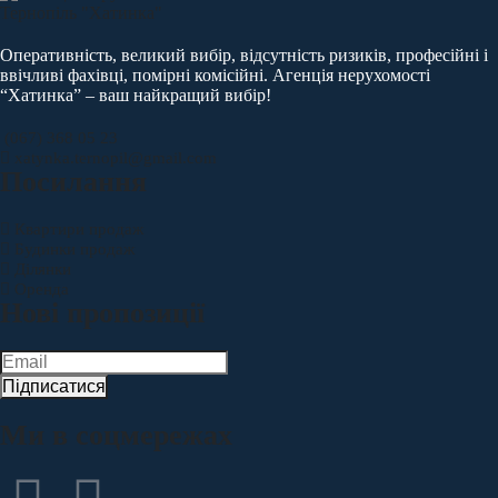
Оперативність, великий вибір, відсутність ризиків, професійні і
ввічливі фахівці, помірні комісійні. Агенція нерухомості
“Хатинка” – ваш найкращий вибір!
(067) 368 05 23
xatynka.ternopil@gmail.com
Посилання
Квартири продаж
Будинки продаж
Ділянки
Оренда
Нові пропозиції
Підписатися
Ми в соцмережах