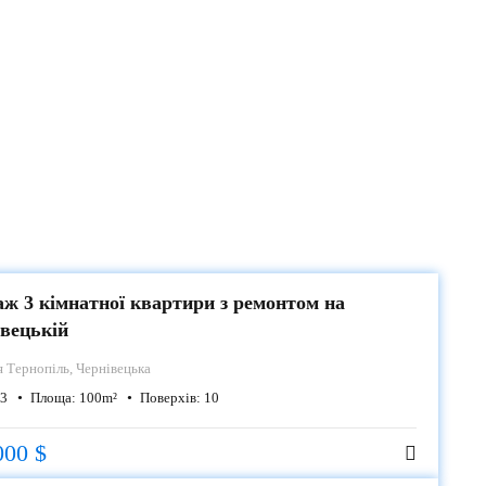
ж 3 кімнатної квартири з ремонтом на
вецькій
я
Тернопіль, Чернівецька
3
Площа:
100
m²
Поверхів:
10
000 $