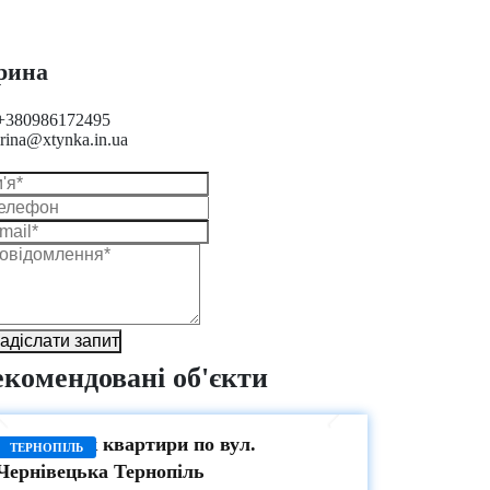
рина
+380986172495
irina@xtynka.in.ua
адіслати запит
екомендовані об'єкти
ПРОДАЖ
Продаж 1-к квартири по вул.
ТЕРНОПІЛЬ
Чернівецька Тернопіль