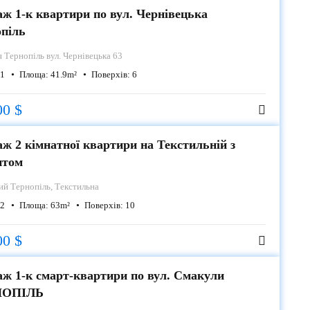
ж 1-к квартири по вул. Чернівецька
опіль
я
Тернопіль вул. Чернівецька 63
1
Площа:
41.9
m²
Поверхів:
6
00 $
ж 2 кімнатної квартири на Текстильній з
нтом
ний
Тернопіль, Текстильна
2
Площа:
63
m²
Поверхів:
10
00 $
ж 1-к смарт-квартири по вул. Смакули
НОПІЛЬ