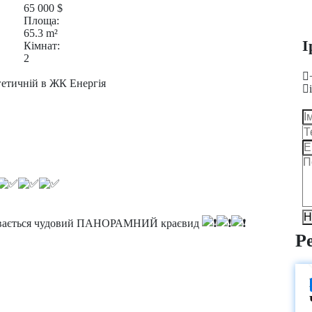
65 000
$
Площа:
65.3
m²
І
Кімнат:
2
гетичній в ЖК Енергія
Н
ривається чудовий ПАНОРАМНИЙ краєвид
Р