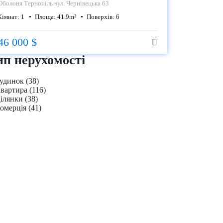
Оболоня
Тернопіль вул. Чернівецька 63
Кімнат:
1
Площа:
41.9
m²
Поверхів:
6
46 000 $
ип нерухомості
удинок
(38)
вартира
(116)
ілянки
(38)
омерція
(41)