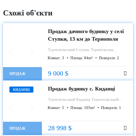
Схожі об'єкти
Продаж дачного будинку у селі
Ступки, 13 км до Тернополя
Тернопільський
Ступки, Тернпільська
область
Кімнат:
3
Площа:
84
m²
Поверхів:
2
9 000 $
ПРОДАЖ
Продаж будинку с. Киданці
КИДАНЦІ
Тернопільський
Киданці Тернопільський
район
Кімнат:
5
Площа:
105
m²
Поверхів:
1
28 998 $
ПРОДАЖ