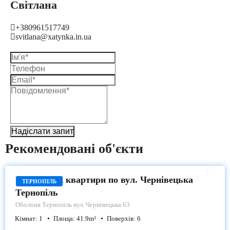
Світлана
+380961517749
svitlana@xatynka.in.ua
Надіслати запит
Рекомендовані об'єкти
ПРОДАЖ
Продаж 1-к квартири по вул. Чернівецька
ТЕРНОПІЛЬ
Тернопіль
Оболоня
Тернопіль вул. Чернівецька 63
Кімнат:
1
Площа:
41.9
m²
Поверхів:
6