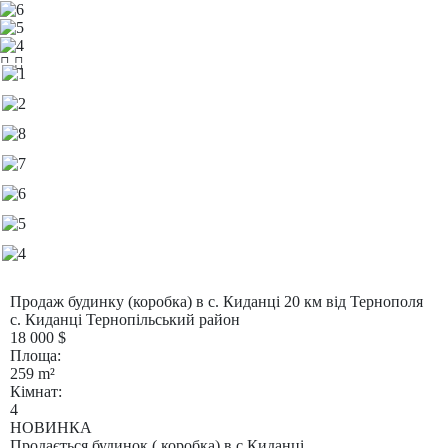
Продаж будинку (коробка) в с. Киданці 20 км від Тернополя
с. Киданці Тернопільський район
18 000
$
Площа:
259
m²
Кімнат:
4
НОВИНКА
Продається будинок ( коробка) в с.Киданці