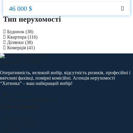
46 000 $
Тип нерухомості
Будинок
(38)
Квартира
(116)
Ділянки
(38)
Комерція
(41)
Оперативність, великий вибір, відсутність ризиків, професійні і
ввічливі фахівці, помірні комісійні. Агенція нерухомості
“Хатинка” – ваш найкращий вибір!
(067) 368 05 23
xatynka.ternopil@gmail.com
Посилання
Квартири продаж
Будинки продаж
Ділянки