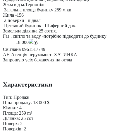
20км від м.Тернопіль
Загальна площа будинку 259 м.кв.
Жила -156
2 поверхи і підвал
Цегляний будинок . Шиферний дах.
Земельна ділянка 25 сотих.
Газ , світло та воду -потрібно підводити до будинку
-------- 18 000
---------
Світлана 0961517749
АН
Агенція нерухомості ХАТИНКА
Запрошую усіх бажаючих на огляд
Характеристики
Тип:
Продаж
Ціна продажу:
18 000
$
Кімнат:
4
Площа:
259
m²
Ділянка:
25
сот
Поверх:
2
Поверхів:
2