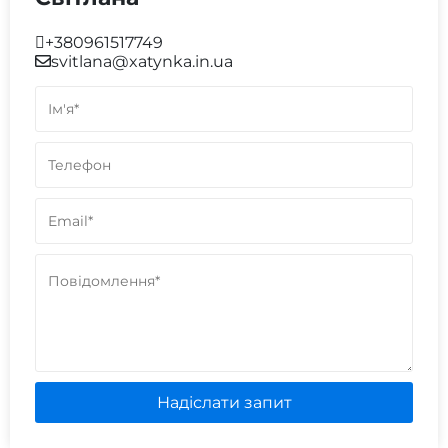
+380961517749
svitlana@xatynka.in.ua
Надіслати запит