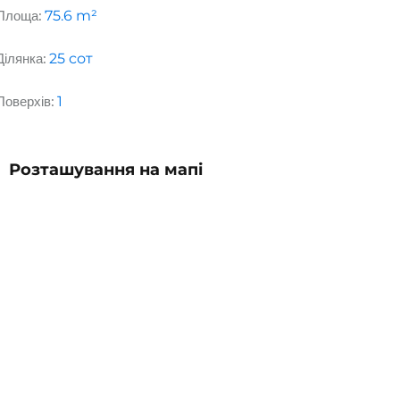
Площа:
75.6
m²
Ділянка:
25
сот
Поверхів:
1
Розташування на мапі