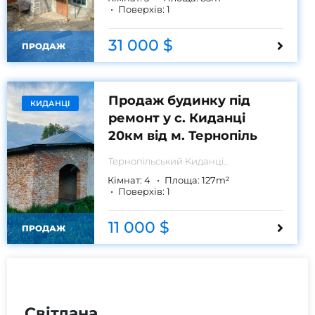
Поверхів:
1
31 000 $
ПРОДАЖ
Продаж будинку під
КИДАНЦІ
ремонт у с. Киданці
20км від м. Тернопіль
Тернопільський
Киданці
Тернопільський район
Кімнат:
4
Площа:
127
m²
Поверхів:
1
11 000 $
ПРОДАЖ
Світлана