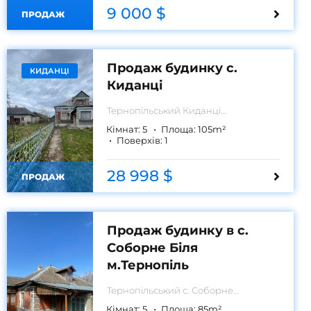
9 000 $
ПРОДАЖ
Продаж будинку с.
КИДАНЦІ
Киданці
Тернопільський
Киданці
Тернопільський район
Кімнат:
5
Площа:
105
m²
Поверхів:
1
28 998 $
ПРОДАЖ
Продаж будинку в с.
Соборне Біля
м.Тернопіль
Тернопільський
с. Соборне
Тернопільський район
Кімнат:
5
Площа:
85
m²