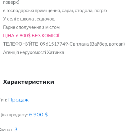
поверх)
є господарські приміщення, сараї, стодола, погріб
У селі є школа , садочок.
Гарне сполучення з містом
ЦІНА-6 900$ БЕЗ КОМІСІЇ
ТЕЛЕФОНУЙТЕ 0961517749-Світлана (Вайбер, вотсап)
Агенція нерухомості Хатинка
Характеристики
Тип:
Продаж
Ціна продажу:
6 900
$
Кімнат:
3