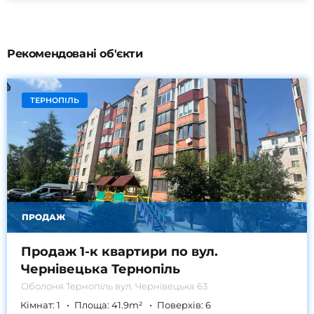
Рекомендовані об'єкти
ТЕРНОПІЛЬ
ПРОДАЖ
Продаж 1-к квартири по вул.
Чернівецька Тернопіль
Оболоня
Тернопіль вул. Чернівецька 63
Кімнат:
1
Площа:
41.9
m²
Поверхів:
6