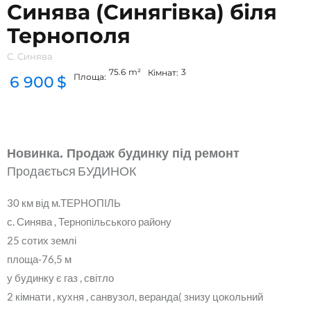
Синява (Синягівка) біля
Тернополя
С. Синява
75.6
m²
3
Кімнат:
Площа:
6 900
$
Новинка. Продаж будинку під ремонт
Продається БУДИНОК
30 км від м.ТЕРНОПІЛЬ
с. Синява , Тернопільського району
25 сотих землі
площа-76,5 м
у будинку є газ , світло
2 кімнати , кухня , санвузол, веранда( знизу цокольний