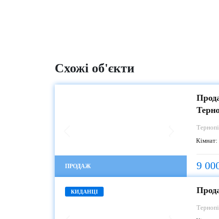
Схожі об'єкти
Прода
Терн
Терноп
Кімнат:
9 00
ПРОДАЖ
Прода
КИДАНЦІ
Терноп