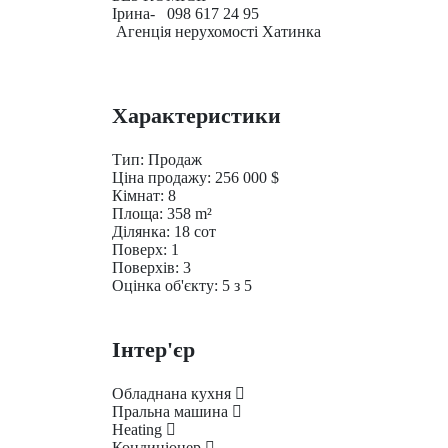
Ірина- 098 617 24 95
Агенція нерухомості Хатинка
Характеристики
Тип:
Продаж
Ціна продажу:
256 000
$
Кімнат:
8
Площа:
358
m²
Ділянка:
18
сот
Поверх:
1
Поверхів:
3
Оцінка об'єкту:
5
з 5
Інтер'єр
Обладнана кухня
Пральна машина
Heating
Кондиціонер