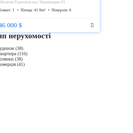
Оболоня
Тернопіль вул. Чернівецька 63
Кімнат:
1
Площа:
41.9
m²
Поверхів:
6
46 000 $
ип нерухомості
удинок
(38)
вартира
(116)
ілянки
(38)
омерція
(41)