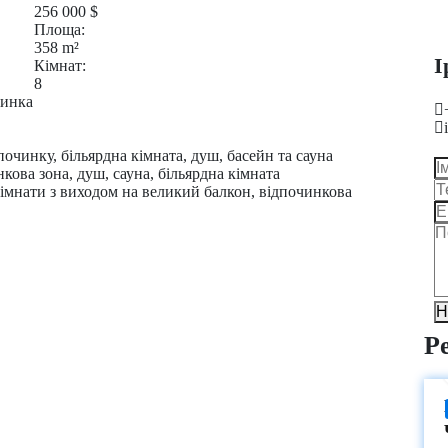
256 000
$
Площа:
358
m²
І
Кімнат:
8
винка
очинку, більярдна кімната, душ, басейн та сауна
нкова зона, душ, сауна, більярдна кімната
 кімнати з виходом на великий балкон, відпочинкова
Н
Р