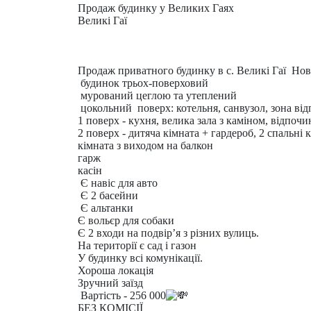
Продаж будинку у Великих Гаях
Великі Гаї
Продаж приватного будинку в с. Великі Гаї Но
будинок трьох-поверховий
мурований цеглою та утеплений
цокольний поверх: котельня, санвузол, зона відп
1
поверх - кухня, велика зала з каміном, відпочи
2
поверх - дитяча кімната + гардероб, 2 спальні
кімната з виходом на балкон
гарж
касін
Є навіс для авто
Є 2 басейни
Є альтанки
Є вольєр для собаки
Є 2 входи на подвірʼя з різних вулиць.
На території є сад і газон
У будинку всі комунікації.
Хороша локація
Зручний заїзд
Вартість - 256 000
БЕЗ КОМІСІЇ