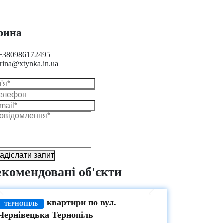
рина
+380986172495
irina@xtynka.in.ua
адіслати запит
екомендовані об'єкти
ПРОДАЖ
Продаж 1-к квартири по вул.
ТЕРНОПІЛЬ
Чернівецька Тернопіль