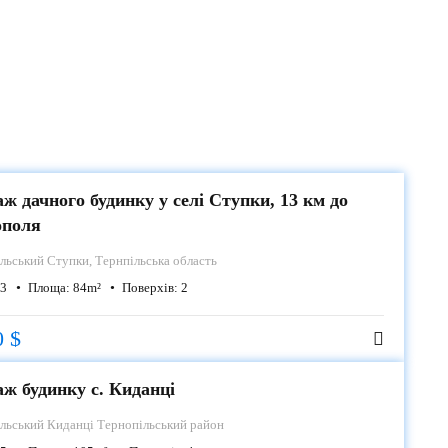
ж дачного будинку у селі Ступки, 13 км до
ополя
ільський
Ступки, Тернпільська область
3
Площа:
84
m²
Поверхів:
2
0 $
ж будинку с. Киданці
ільський
Киданці Тернопільський район