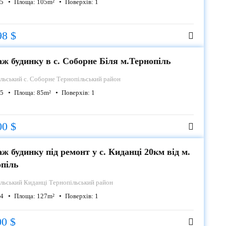
5
Площа:
105
m²
Поверхів:
1
98 $
ж будинку в с. Соборне Біля м.Тернопіль
ільський
с. Соборне Тернопільський район
5
Площа:
85
m²
Поверхів:
1
00 $
ж будинку під ремонт у с. Киданці 20км від м.
опіль
ільський
Киданці Тернопільський район
4
Площа:
127
m²
Поверхів:
1
00 $