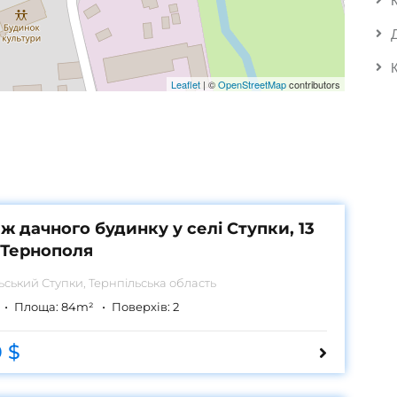
Leaflet
|
©
OpenStreetMap
contributors
ж дачного будинку у селі Ступки, 13
 Тернополя
льський
Ступки, Тернпільська область
Площа:
84
m²
Поверхів:
2
 $