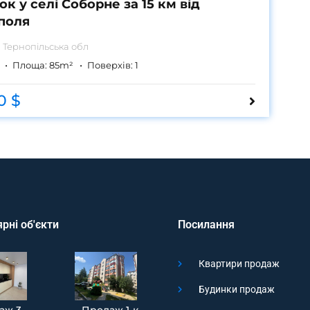
к у селі Соборне за 15 км від
поля
 Тернопільська обл
Площа:
85
m²
Поверхів:
1
0 $
рні об'єкти
Посилання
Квартири продаж
Будинки продаж