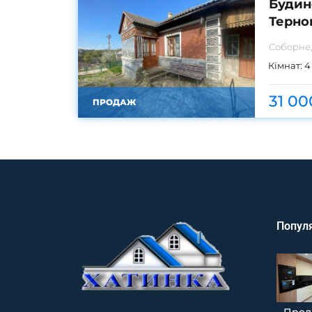
Будино
Терно
Соборне,
Кімнат:
4
31 00
ПРОДАЖ
Популя