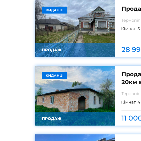
Прода
КИДАНЦІ
Тернопі
Кімнат:
5
28 99
ПРОДАЖ
Прода
КИДАНЦІ
20км в
Тернопі
Кімнат:
4
11 00
ПРОДАЖ