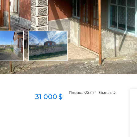
85
m²
5
Площа:
Кімнат:
31 000
$