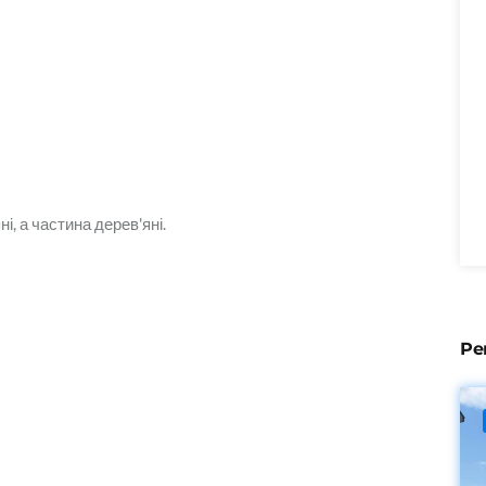
і, а частина дерев'яні.
Ре