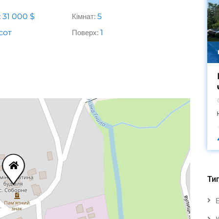
:
31 000
$
Кімнат:
5
сот
Поверх:
1
Ти