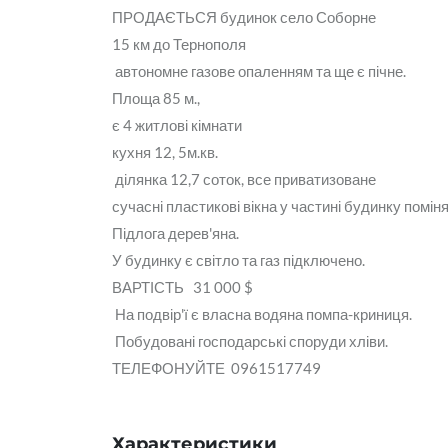
ПРОДАЄТЬСЯ будинок село Соборне
15 км до Тернополя
автономне газове опаленням та ще є пічне.
Площа 85 м.,
є 4 житлові кімнати
кухня 12, 5м.кв.
ділянка 12,7 соток, все приватизоване
сучасні пластикові вікна у частині будинку помінян
Підлога дерев'яна.
У будинку є світло та газ підключено.
ВАРТІСТЬ 31 000 $
На подвір'ї є власна водяна помпа-криниця.
Побудовані господарські споруди хліви.
ТЕЛЕФОНУЙТЕ 0961517749
Характеристики