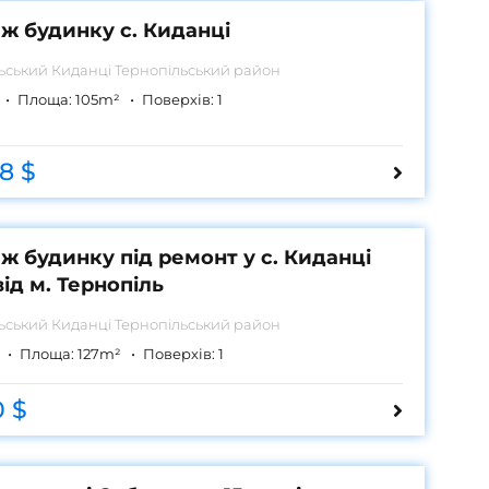
ж будинку с. Киданці
льський
Киданці Тернопільський район
Площа:
105
m²
Поверхів:
1
8 $
ж будинку під ремонт у с. Киданці
ід м. Тернопіль
льський
Киданці Тернопільський район
Площа:
127
m²
Поверхів:
1
0 $