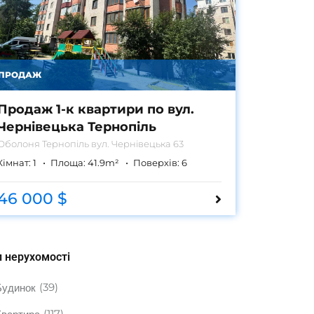
ПРОДАЖ
Продаж 1-к квартири по вул.
Чернівецька Тернопіль
Оболоня
Тернопіль вул. Чернівецька 63
Кімнат:
1
Площа:
41.9
m²
Поверхів:
6
46 000 $
п нерухомості
(39)
Будинок
(117)
Квартира