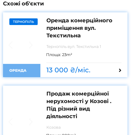
Схожі об'єкти
Оренда комерційного
ТЕРНОПІЛЬ
приміщення вул.
Текстильна
Тернопіль вул. Текстильна 1
Площа:
23
m²
13 000 ₴/міс.
ОРЕНДА
Продаж комерційної
нерухомості у Козові .
Під різний вид
діяльності
Козова