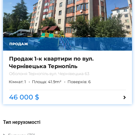
ПРОДАЖ
Продаж 1-к квартири по вул.
Чернівецька Тернопіль
Оболоня
Тернопіль вул. Чернівецька 63
Кімнат:
1
Площа:
41.9
m²
Поверхів:
6
46 000 $
Тип нерухомості