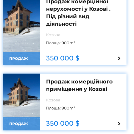
Продаж комерційної
нерухомості у Козові .
Під різний вид
діяльності
Козова
Площа:
900
m²
350 000 $
ПРОДАЖ
Продаж комерційного
приміщення у Козові
Козова
Площа:
900
m²
350 000 $
ПРОДАЖ