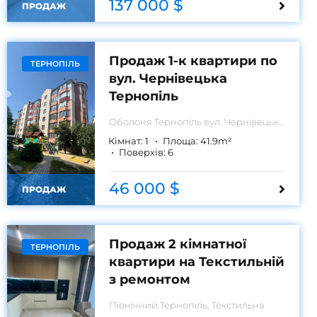
137 000 $
ПРОДАЖ
Продаж 1-к квартири по
ТЕРНОПІЛЬ
вул. Чернівецька
Тернопіль
Оболоня
Тернопіль вул. Чернівецька
63
Кімнат:
1
Площа:
41.9
m²
Поверхів:
6
46 000 $
ПРОДАЖ
Продаж 2 кімнатної
ТЕРНОПІЛЬ
квартири на Текстильній
з ремонтом
Північний
Тернопіль, Текстильна