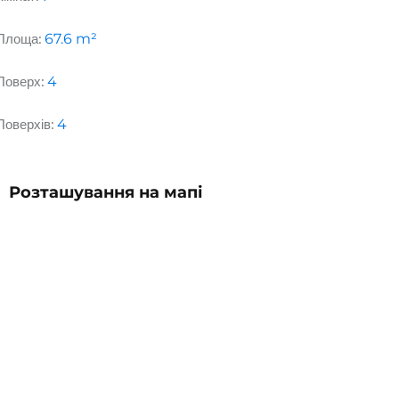
Площа:
67.6
m²
Поверх:
4
Поверхів:
4
Розташування на мапі