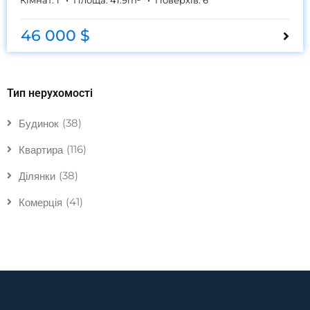
Кімнат:
1
Площа:
41.9
m²
Поверхів:
6
46 000 $
Тип нерухомості
(38)
Будинок
(116)
Квартира
(38)
Ділянки
(41)
Комерція