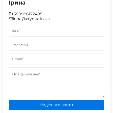
Ірина
+380986172495
irina@xtynka.in.ua
Надіслати запит