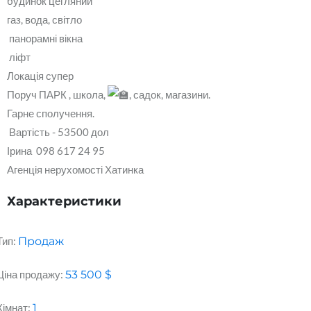
будинок цегляний
газ, вода, світло
панорамні вікна
ліфт
Локація супер
Поруч ПАРК , школа,
, садок, магазини.
Гарне сполучення.
Вартість - 53500 дол
Ірина 098 617 24 95
Агенція нерухомості Хатинка
Характеристики
Тип:
Продаж
Ціна продажу:
53 500
$
Кімнат:
1